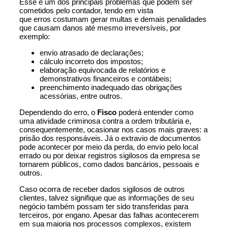
Esse é um dos principais problemas que podem ser
cometidos pelo contador, tendo em vista
que
erros
costumam gerar multas e demais penalidades
que causam danos até mesmo irreversíveis, por
exemplo:
envio atrasado de declarações;
cálculo incorreto dos
impostos
;
elaboração equivocada de relatórios e
demonstrativos financeiros e contábeis;
preenchimento inadequado das obrigações
acessórias, entre outros.
Dependendo do erro, o
Fisco
poderá entender como
uma atividade criminosa contra a ordem
tributária
e,
consequentemente, ocasionar nos casos mais graves: a
prisão dos responsáveis. Já o extravio de documentos
pode acontecer por meio da perda, do envio pelo local
errado ou por deixar registros sigilosos da empresa se
tornarem públicos, como dados bancários, pessoais e
outros.
Caso ocorra de receber
dados
sigilosos de outros
clientes, talvez signifique que as informações de seu
negócio também possam ter sido transferidas para
terceiros, por engano. Apesar das falhas acontecerem
em sua maioria nos processos complexos, existem