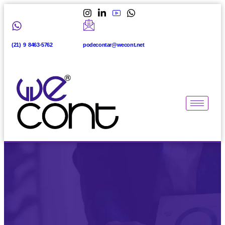
(21) 9 8463-5762
podecontar@wecont.net