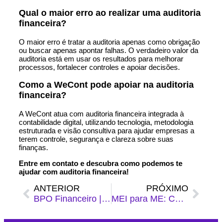
Qual o maior erro ao realizar uma auditoria
financeira?
O maior erro é tratar a auditoria apenas como obrigação
ou buscar apenas apontar falhas. O verdadeiro valor da
auditoria está em usar os resultados para melhorar
processos, fortalecer controles e apoiar decisões.
Como a WeCont pode apoiar na auditoria
financeira?
A WeCont atua com auditoria financeira integrada à
contabilidade digital, utilizando tecnologia, metodologia
estruturada e visão consultiva para ajudar empresas a
terem controle, segurança e clareza sobre suas
finanças.
Entre em contato e descubra como podemos te
ajudar com auditoria financeira!
ANTERIOR
PRÓXIMO
BPO Financeiro | O que é, como funciona, para que serve e como contratar
MEI para ME: Como Fazer a Transição de Forma Simples e Segura