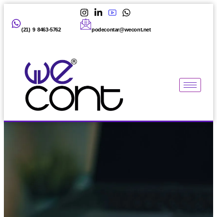
(21) 9 8463-5762
podecontar@wecont.net