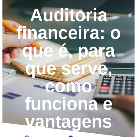
Auditoria
financeira: o
que é, para
que serve,
como
funciona e
vantagens