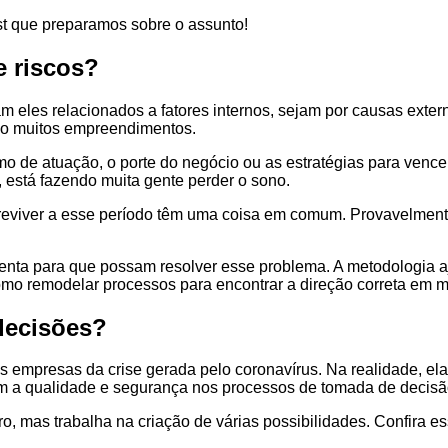
st que preparamos sobre o assunto!
e riscos?
m eles relacionados a fatores internos, sejam por causas exte
do muitos empreendimentos.
 de atuação, o porte do negócio ou as estratégias para vencer
, está fazendo muita gente perder o sono.
eviver a esse período têm uma coisa em comum. Provavelmente,
menta para que possam resolver esse problema. A metodologia a
o remodelar processos para encontrar a direção correta em me
 decisões?
as empresas da crise gerada pelo coronavírus. Na realidade, e
om a qualidade e segurança nos processos de tomada de decisã
ro, mas trabalha na criação de várias possibilidades. Confira e