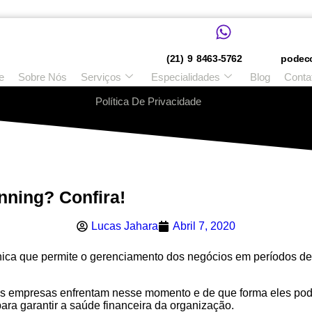
(21) 9 8463-5762
podec
e
Sobre Nós
Serviços
Especialidades
Blog
Conta
Política De Privacidade
nning? Confira!
Lucas Jahara
Abril 7, 2020
nica que permite o gerenciamento dos negócios em períodos de
 as empresas enfrentam nesse momento e de que forma eles pode
ara garantir a saúde financeira da organização.