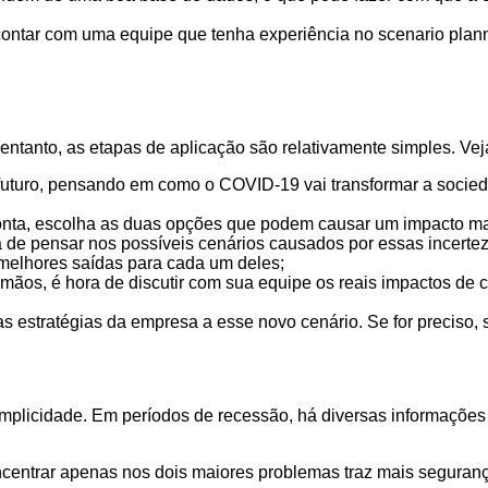
 contar com uma equipe que tenha experiência no scenario pla
 entanto, as etapas de aplicação são relativamente simples. Ve
o futuro, pensando em como o COVID-19 vai transformar a socied
pronta, escolha as duas opções que podem causar um impacto m
ora de pensar nos possíveis cenários causados por essas incerte
s melhores saídas para cada um deles;
mãos, é hora de discutir com sua equipe os reais impactos de 
as estratégias da empresa a esse novo cenário. Se for preciso, 
simplicidade. Em períodos de recessão, há diversas informaçõe
entrar apenas nos dois maiores problemas traz mais seguranç