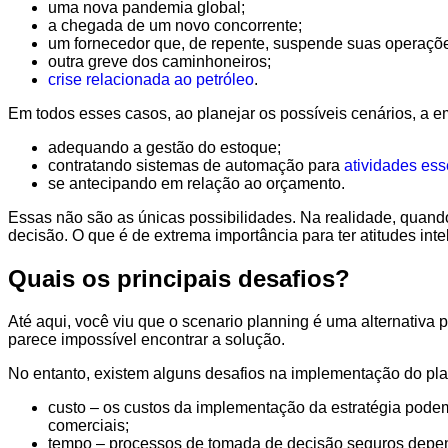
uma nova pandemia global;
a chegada de um novo concorrente;
um fornecedor que, de repente, suspende suas operaçõ
outra greve dos caminhoneiros;
crise relacionada ao petróleo
.
Em todos esses casos, ao planejar os possíveis cenários, a e
adequando a gestão do estoque;
contratando sistemas de automação para
atividades ess
se antecipando em relação ao orçamento.
Essas não são as únicas possibilidades. Na realidade, quan
decisão. O que é de extrema importância para ter atitudes inte
Quais os principais desafios?
Até aqui, você viu que o scenario planning é uma alternativ
parece impossível encontrar a solução.
No entanto, existem alguns desafios na implementação do pl
custo – os custos da implementação da estratégia podem
comerciais;
tempo – processos de tomada de decisão seguros depe