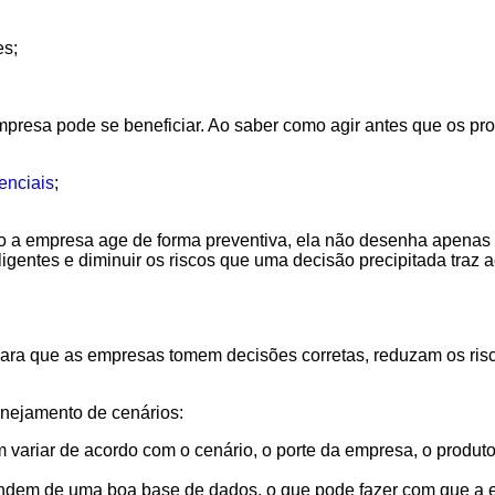
es;
mpresa pode se beneficiar. Ao saber como agir antes que os pr
enciais
;
do a empresa age de forma preventiva, ela não desenha apena
ligentes e diminuir os riscos que uma decisão precipitada traz 
a para que as empresas tomem decisões corretas, reduzam os r
anejamento de cenários:
 variar de acordo com o cenário, o porte da empresa, o produt
ndem de uma boa base de dados, o que pode fazer com que a 