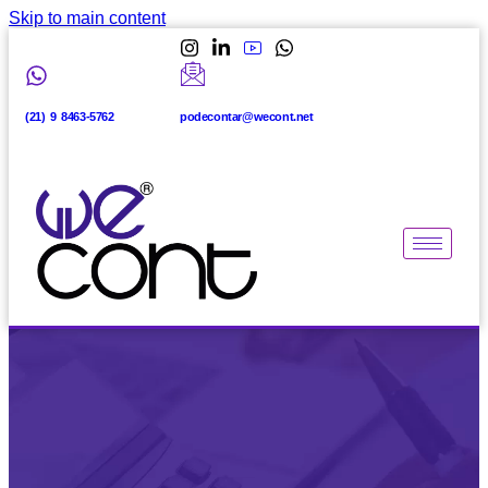
Skip to main content
(21) 9 8463-5762
podecontar@wecont.net