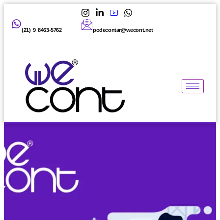
(21) 9 8463-5762
podecontar@wecont.net