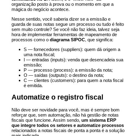
organização posto à prova ou o momento em que a
mágica do negócio acontece.
Nesse sentido, você saberia dizer se a emissão e
guarda de suas notas segue um processo ou tudo é feito
sem muito controle? Se você não faz ideia, talvez seja
hora de implementar ferramentas de mapeamento de
processos como o
diagrama SIPOC
, que significa:
S — fornecedores (suppliers): quem dá origem a
uma nota fiscal;
I — entradas (inputs): venda que desencadeia sua
emissão;
P — processo (process): a emissão da nota;
O — saídas (outputs): o destino da nota;
C — clientes (customers): para quem a nota fiscal
é emitida.
Automatize o registro fiscal
Não deve ser novidade para você, mas é sempre bom
reforçar que, sem
automação
, não há gestão de notas
fiscais que funcione. Assim sendo,
um sistema ERP
que integre todos os setores e automatize processos
relacionados a notas fiscais de ponta a ponta é a solução
mais indicada.