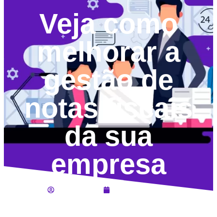
Veja como
melhorar a
gestão de
notas fiscais
da sua
empresa
Lucas Jahara
Janeiro 30, 2020