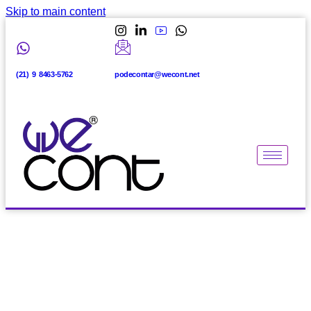
Skip to main content
(21) 9 8463-5762
podecontar@wecont.net