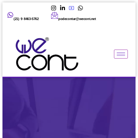
(21) 9 8463-5762
podecontar@wecont.net