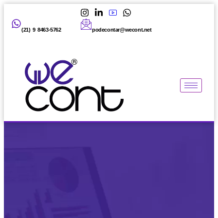
(21) 9 8463-5762
podecontar@wecont.net