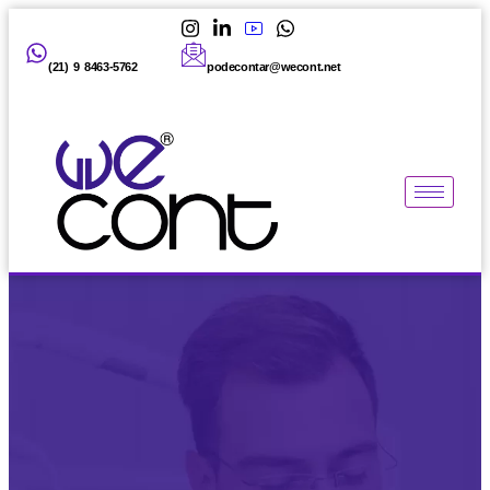
(21) 9 8463-5762
podecontar@wecont.net