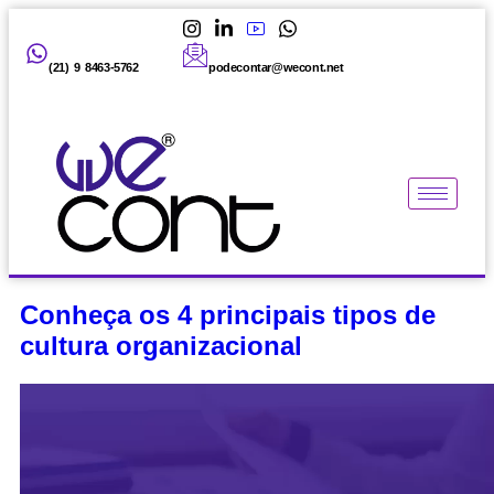
(21) 9 8463-5762
podecontar@wecont.net
Conheça os 4 principais tipos de
cultura organizacional