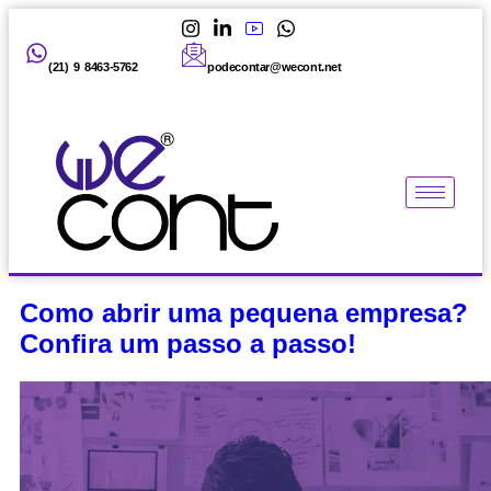
(21) 9 8463-5762
podecontar@wecont.net
Como abrir uma pequena empresa?
Confira um passo a passo!