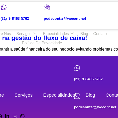
(21) 9 8463-5762
podecontar@wecont.net
re Nós
Serviços
Especialidades
Blog
Contato
na gestão do fluxo de caixa!
Política De Privacidade
rantir a saúde financeira do seu negócio evitando problemas co
(21) 9 8463-5762
re
Serviços
Especialidades
Blog
Conta
podecontar@wecont.net