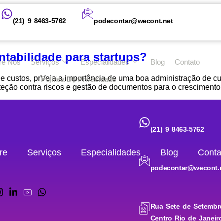
(21) 9 8463-5762
podecontar@wecont.net
tabilidade para startups?
re Nós
Serviços
Especialidades
Blog
Contato
 custos, prVeja a importância de uma boa administração de cus
Política De Privacidade
eção contra riscos e gestão de documentos para o crescimento 
(21) 9 8463-5762
re
Serviços
Especialidades
Blog
Conta
podecontar@wecont.
Rua Sete de Setembr
Centro Rio de Janeir