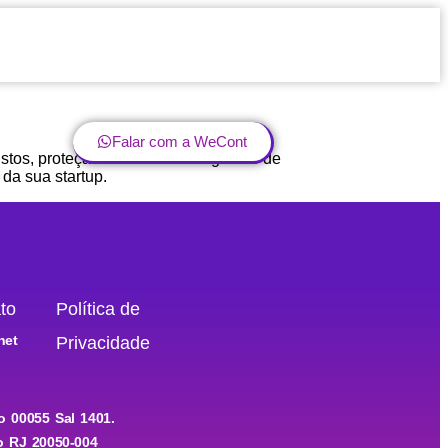
Falar com a WeCont
tos, proteção contra riscos e gestão de
da sua startup.
to
Política de
net
Privacidade
o 00055 Sal 1401.
o RJ 20050-004