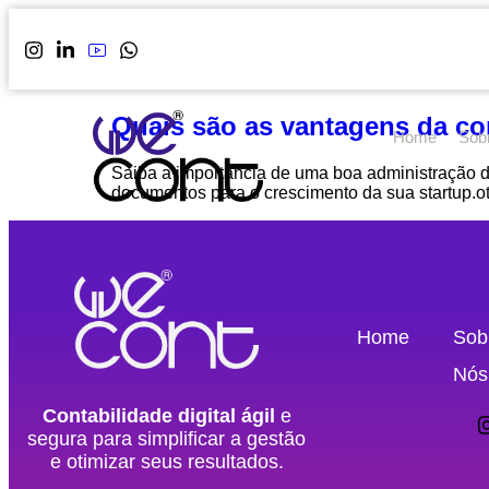
Quais são as vantagens da con
Home
Sob
Saiba a importância de uma boa administração de
documentos para o crescimento da sua startup.ot
Home
Sob
Nós
Contabilidade digital ágil
e
segura para simplificar a gestão
e otimizar seus resultados.