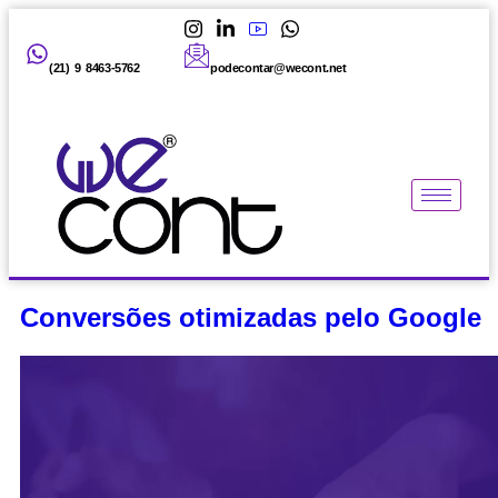
(21) 9 8463-5762
podecontar@wecont.net
Conversões otimizadas pelo Google