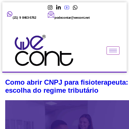
(21) 9 8463-5762
podecontar@wecont.net
Como abrir CNPJ para fisioterapeuta:
escolha do regime tributário