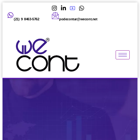
(21) 9 8463-5762
podecontar@wecont.net