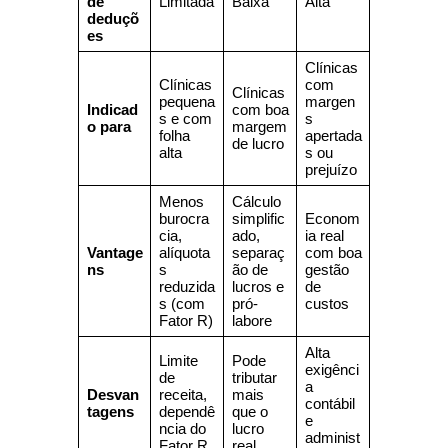
de
Limitada
Baixa
Alta
deduçõ
es
Clínicas
Clínicas
com
Clínicas
pequena
margen
Indicad
com boa
s e com
s
o para
margem
folha
apertada
de lucro
alta
s ou
prejuízo
Menos
Cálculo
burocra
simplific
Econom
cia,
ado,
ia real
Vantage
alíquota
separaç
com boa
ns
s
ão de
gestão
reduzida
lucros e
de
s (com
pró-
custos
Fator R)
labore
Alta
Limite
Pode
exigênci
de
tributar
a
Desvan
receita,
mais
contábil
tagens
dependê
que o
e
ncia do
lucro
administ
Fator R
real