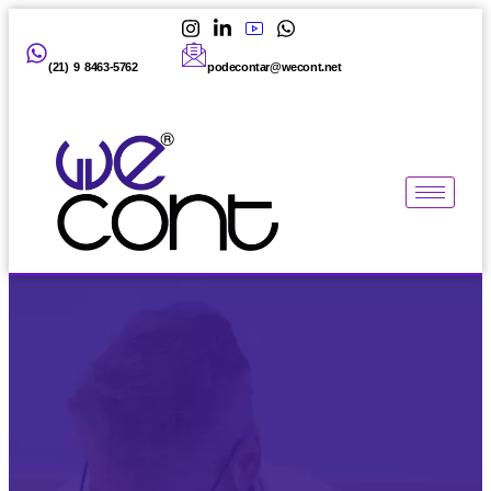
(21) 9 8463-5762
podecontar@wecont.net