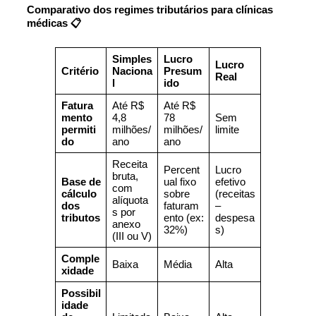
Comparativo dos regimes tributários para clínicas
médicas 📋
Simples
Lucro
Lucro
Critério
Naciona
Presum
Real
l
ido
Fatura
Até R$
Até R$
mento
4,8
78
Sem
permiti
milhões/
milhões/
limite
do
ano
ano
Receita
Percent
Lucro
bruta,
Base de
ual fixo
efetivo
com
cálculo
sobre
(receitas
alíquota
dos
faturam
–
s por
tributos
ento (ex:
despesa
anexo
32%)
s)
(III ou V)
Comple
Baixa
Média
Alta
xidade
Possibil
idade