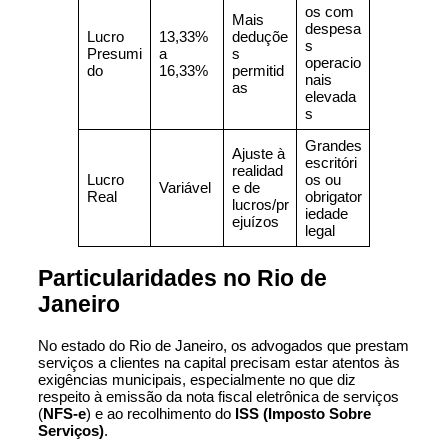
os com
Mais
despesa
Lucro
13,33%
deduçõe
s
Presumi
a
s
operacio
do
16,33%
permitid
nais
as
elevada
s
Grandes
Ajuste à
escritóri
realidad
Lucro
os ou
Variável
e de
Real
obrigator
lucros/pr
iedade
ejuízos
legal
Particularidades no Rio de
Janeiro
No estado do Rio de Janeiro, os advogados que prestam
serviços a clientes na capital precisam estar atentos às
exigências municipais, especialmente no que diz
respeito à emissão da nota fiscal eletrônica de serviços
(
NFS-e
) e ao recolhimento do
ISS (Imposto Sobre
Serviços)
.