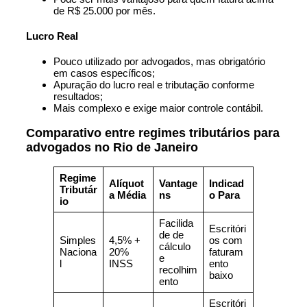
de R$ 25.000 por mês.
Lucro Real
Pouco utilizado por advogados, mas obrigatório
em casos específicos;
Apuração do lucro real e tributação conforme
resultados;
Mais complexo e exige maior controle contábil.
Comparativo entre regimes tributários para
advogados no Rio de Janeiro
Regime
Alíquot
Vantage
Indicad
Tributár
a Média
ns
o Para
io
Facilida
Escritóri
de de
Simples
4,5% +
os com
cálculo
Naciona
20%
faturam
e
l
INSS
ento
recolhim
baixo
ento
Escritóri