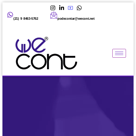
(21) 9 8463-5762
podecontar@wecont.net