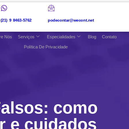
(21) 9 8463-5762
podecontar@wecont.net
re Nós
Serviços
Especialidades
Blog
Contato
Política De Privacidade
Falsos: como
ar e cuidados