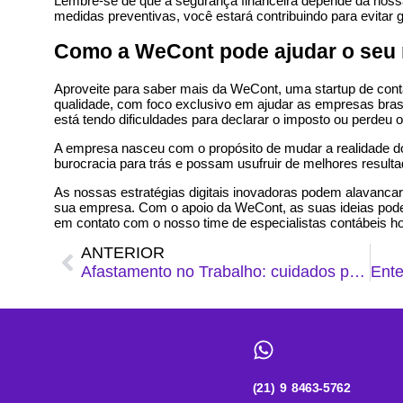
Lembre-se de que a segurança financeira depende da nossa 
medidas preventivas, você estará contribuindo para evitar 
Como a WeCont pode ajudar o seu
Aproveite para saber mais da WeCont, uma startup de cont
qualidade, com foco exclusivo em ajudar as empresas brasi
está tendo dificuldades para declarar o imposto ou perdeu o
A empresa nasceu com o propósito de mudar a realidade 
burocracia para trás e possam usufruir de melhores resul
As nossas estratégias digitais inovadoras podem alavancar
sua empresa. Com o apoio da WeCont, as suas ideias pode
em
contato
com o nosso time de especialistas contábeis 
ANTERIOR
Afastamento no Trabalho: cuidados para o empregador
(21) 9 8463-5762