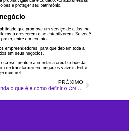
própria vigilância e cuidado. Ao adotar essas
golpes e proteger seu patrimônio.
 negócio
abilidade que promove um serviço de altíssima
leiras a crescerem e se estabilizarem. Se você
 prazo,
entre em contato
.
dos empreendedores, para que deixem toda a
tados em seus negócios.
 o crescimento e aumentar a credibilidade da
m se transformar em negócios viáveis. Entre
hoje mesmo!
PRÓXIMO
Entenda o que é e como definir o CNAE da sua empresa!