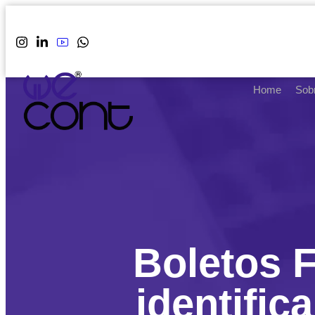
Home
Sob
Boletos 
identific