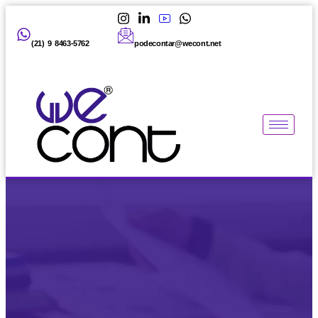
(21) 9 8463-5762
podecontar@wecont.net