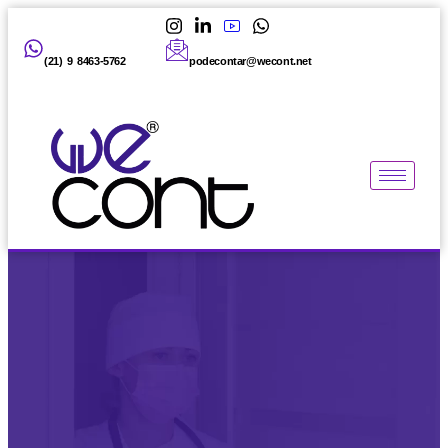
(21) 9 8463-5762
podecontar@wecont.net