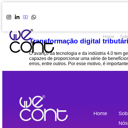
Home
Sob
Transformação digital tributá
O avanço da tecnologia e da indústria 4.0 tem g
capazes de proporcionar uma série de benefício
erros, entre outros. Por esse motivo, é important
Home
Sob
Nós