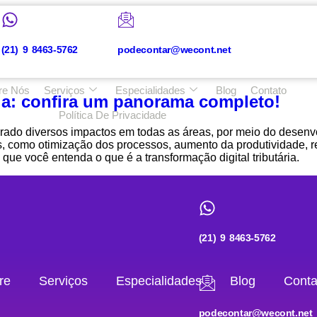
(21) 9 8463-5762
podecontar@wecont.net
re Nós
Serviços
Especialidades
Blog
Contato
ria: confira um panorama completo!
Política De Privacidade
erado diversos impactos em todas as áreas, por meio do desenv
s, como otimização dos processos, aumento da produtividade, r
e que você entenda o que é a transformação digital tributária.
(21) 9 8463-5762
re
Serviços
Especialidades
Blog
Conta
podecontar@wecont.net